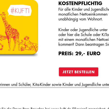
KOSTENPFLICHTIG
Für alle Kinder und Jugendlic
monatlichen Nettoeinkommen
unabhängig vom Wohnort.
Kinder oder Jugendliche unter
oder hier die Schule oder KiT
mit einem monatlichen Netto
kommen? Dann beantragen Si
PREIS: 29,- EURO
JETZT BESTELLEN
erinnen und Schüler, Kita-Kinder sowie Kinder und Jugendliche unt
00 Euro kostenlos beantragt werden. Alle anderen Familien kö
as kostenlose Ticket gilt bis zum Ablauf des 18. Lebensjahres, d
rt werden.
für die Dauer Ihres Besuches bei www.kufti.de ("Session" gespeichert, di