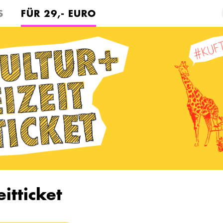
S
FÜR 29,- EURO
itticket