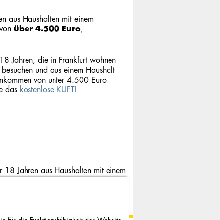
hen aus Haushalten mit einem
 von
über 4.500 Euro
,
 18 Jahren, die in Frankfurt wohnen
a besuchen und aus einem Haushalt
einkommen von unter 4.500 Euro
e das
kostenlose KUFTI
er 18 Jahren aus Haushalten mit einem
nnen, unabhängig vom Wohnort, das
as 29 Euro-Ticket kann bis zum Ablauf
e für die Funktionsfähigkeit der Website